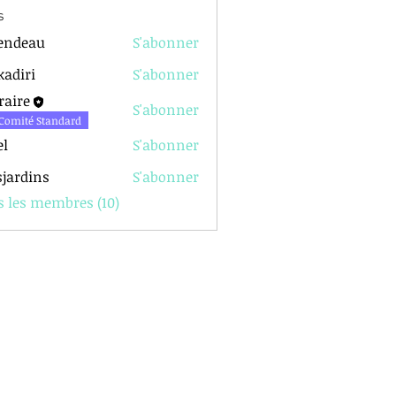
s
endeau
S'abonner
kadiri
S'abonner
raire
S'abonner
Comité Standard
el
S'abonner
sjardins
S'abonner
s les membres (10)