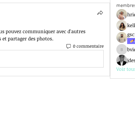
membre
hri
kel
ous pouvez communiquer avec d'autres 
gsc
 et partager des photos.
0 commentaire
bvi
bviel
jde
Voir tou